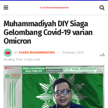
Muhammadiyah DIY Siaga
Gelombang Covid-19 varian
Omicron
BY
SUARA MUHAMMADIYAH
29 Januari, 2022
A
A
Reading Time: 2 mins read