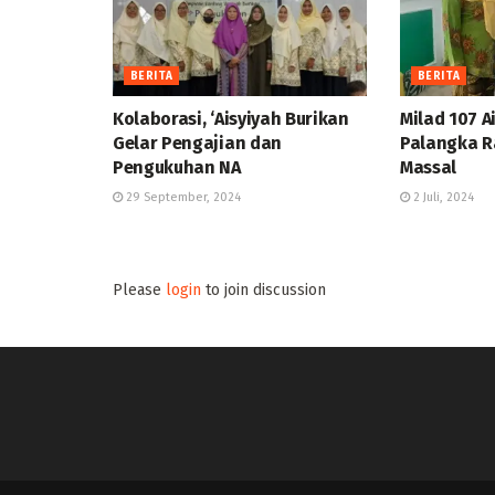
BERITA
BERITA
Kolaborasi, ‘Aisyiyah Burikan
Milad 107 A
Gelar Pengajian dan
Palangka R
Pengukuhan NA
Massal
29 September, 2024
2 Juli, 2024
Please
login
to join discussion