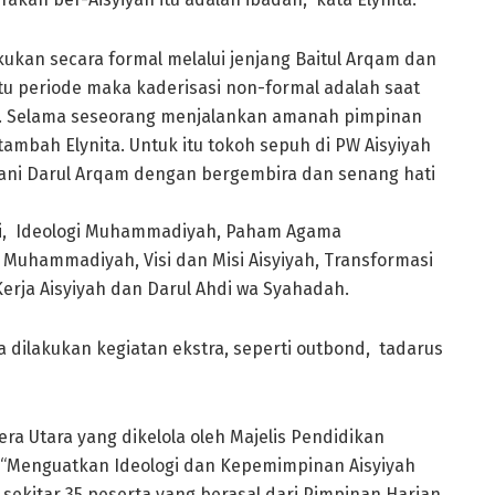
akukan secara formal melalui jenjang Baitul Arqam dan
atu periode maka kaderisasi non-formal adalah saat
i. Selama seseorang menjalankan amanah pimpinan
tambah Elynita. Untuk itu tokoh sepuh di PW Aisyiyah
lani Darul Arqam dengan bergembira dan senang hati
ri, Ideologi Muhammadiyah, Paham Agama
uhammadiyah, Visi dan Misi Aisyiyah, Transformasi
 Kerja Aisyiyah dan Darul Ahdi wa Syahadah.
ga dilakukan kegiatan ekstra, seperti outbond, tadarus
ra Utara yang dikelola oleh Majelis Pendidikan
a “Menguatkan Ideologi dan Kepemimpinan Aisyiyah
sekitar 35 peserta yang berasal dari Pimpinan Harian,