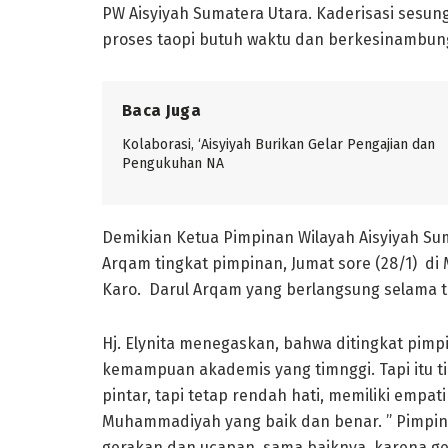
PW Aisyiyah Sumatera Utara. Kaderisasi sesun
proses taopi butuh waktu dan berkesinambun
Baca Juga
Kolaborasi, ‘Aisyiyah Burikan Gelar Pengajian dan
Pengukuhan NA
Demikian Ketua Pimpinan Wilayah Aisyiyah Sum
Arqam tingkat pimpinan, Jumat sore (28/1) di
Karo. Darul Arqam yang berlangsung selama tig
Hj. Elynita menegaskan, bahwa ditingkat pim
kemampuan akademis yang timnggi. Tapi itu t
pintar, tapi tetap rendah hati, memiliki em
Muhammadiyah yang baik dan benar. ” Pimpinan
gerakan dan ucapan, sama baiknya, karena gera