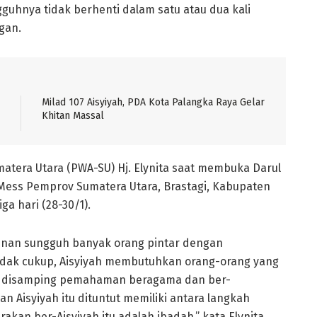
gguhnya tidak berhenti dalam satu atau dua kali
gan.
Milad 107 Aisyiyah, PDA Kota Palangka Raya Gelar
Khitan Massal
atera Utara (PWA-SU) Hj. Elynita saat membuka Darul
 Mess Pemprov Sumatera Utara, Brastagi, Kabupaten
a hari (28-30/1).
pinan sungguh banyak orang pintar dengan
idak cukup, Aisyiyah membutuhkan orang-orang yang
pati disamping pemahaman beragama dan ber-
 Aisyiyah itu dituntut memiliki antara langkah
kan ber-Aisyiyah itu adalah ibadah,” kata Elynita.