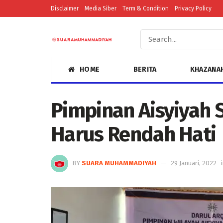
Disclaimer
Media Siber
Term & Condition
Privacy Policy
HOME
BERITA
KHAZANA
Pimpinan Aisyiyah S
Harus Rendah Hati
BY
SUARA MUHAMMADIYAH
29 Januari, 2022