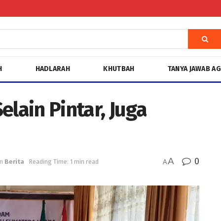
H
HADLARAH
KHUTBAH
TANYA JAWAB A
elain Pintar, Juga
A
0
in
Berita
Reading Time: 1 min read
A