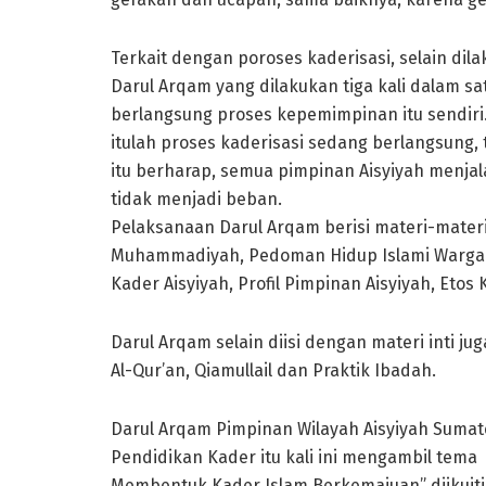
Terkait dengan poroses kaderisasi, selain dil
Darul Arqam yang dilakukan tiga kali dalam s
berlangsung proses kepemimpinan itu sendir
itulah proses kaderisasi sedang berlangsung, 
itu berharap, semua pimpinan Aisyiyah menja
tidak menjadi beban.
Pelaksanaan Darul Arqam berisi materi-mate
Muhammadiyah, Pedoman Hidup Islami Warga M
Kader Aisyiyah, Profil Pimpinan Aisyiyah, Etos
Darul Arqam selain diisi dengan materi inti ju
Al-Qur’an, Qiamullail dan Praktik Ibadah.
Darul Arqam Pimpinan Wilayah Aisyiyah Sumate
Pendidikan Kader itu kali ini mengambil tem
Membentuk Kader Islam Berkemajuan” diikuiti 