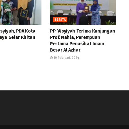
BERITA
isyiyah, PDA Kota
PP ‘Aisyiyah Terima Kunjungan
aya Gelar Khitan
Prof. Nahla, Perempuan
Pertama Penasihat Imam
Besar Al Azhar
10 Februari, 2024