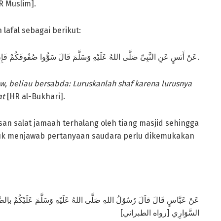
R Muslim].
lafal sebagai berikut:
[رواه البخاري].
عَنْ أَنَسٍ عَنِ النَّبِىِّ صَلَّى اللهُ عَلَيْهِ وَسَلَّمَ قَالَ سَوُّوا صُفُوفَكُمْ فَإِن
aw
, beliau bersabda: Luruskanlah shaf karena lurusnya
at
[HR al-Bukhari].
san salat jamaah terhalang oleh tiang masjid sehingga
Untuk menjawab pertanyaan saudara perlu dikemukakan
عَنْ عَبَّاسٍ قَالَ قاَلَ رُسُوْلُ اللهِ صَلَّى اللهُ عَلَيْهِ وَسَلَّمَ عَلَيْكُمْ باِلصَّفِّ ا
السَّوَارِي [رواه الطبراني]