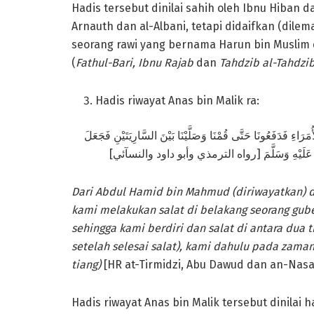
Hadis tersebut dinilai sahih oleh Ibnu Hiban da
Arnauth dan al-Albani, tetapi didaifkan (dilem
seorang rawi yang bernama Harun bin Muslim d
(
Fathul-Bari, Ibnu Rajab
dan
Tahdzib al-Tahdzi
Hadis riwayat Anas bin Malik ra:
َرَاءِ فَدَفَعُونَا حَتَّى قُمْنَا وَصَلَّيْنَا بَيْنَ السَّارِيَتَيْنِ فَجَعَلَ
Dari Abdul Hamid bin Mahmud
(diriwayatkan)
d
kami melakukan salat di belakang seorang gu
sehingga kami berdiri dan salat di antara dua
setelah selesai salat), kami dahulu pada zaman
tiang)
[HR at-Tirmidzi, Abu Dawud dan an-Nasai
Hadis riwayat Anas bin Malik tersebut dinilai 