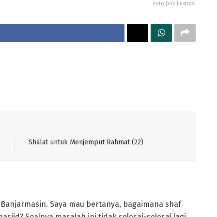
Foto Dok Ilustrasi
Shalat untuk Menjemput Rahmat (22)
 Banjarmasin. Saya mau bertanya, bagaimana shaf
sjid? Soalnya masalah ini tidak selesai-selesai lagi