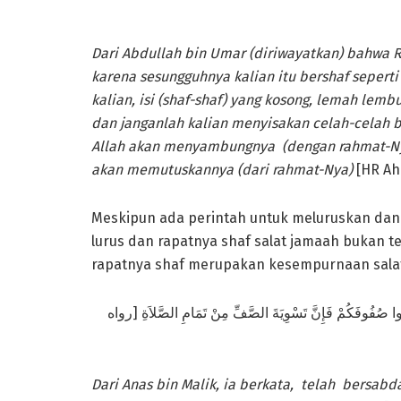
Dari Abdullah bin Umar (diriwayatkan) bahwa R
karena sesungguhnya kalian itu bershaf seperti
kalian, isi (shaf-shaf) yang kosong, lemah lem
dan janganlah kalian menyisakan celah-celah 
Allah akan menyambungnya (dengan rahmat-Ny
akan memutuskannya (dari rahmat-Nya)
[HR Ah
Meskipun ada perintah untuk meluruskan dan 
lurus dan rapatnya shaf salat jamaah bukan t
rapatnya shaf merupakan kesempurnaan salat j
ا صُفُوفَكُمْ فَإِنَّ تَسْوِيَةَ الصَّفِّ مِنْ تَمَامِ الصَّلاَةِ [رواه
Dari Anas bin Malik, ia berkata, telah bersabd