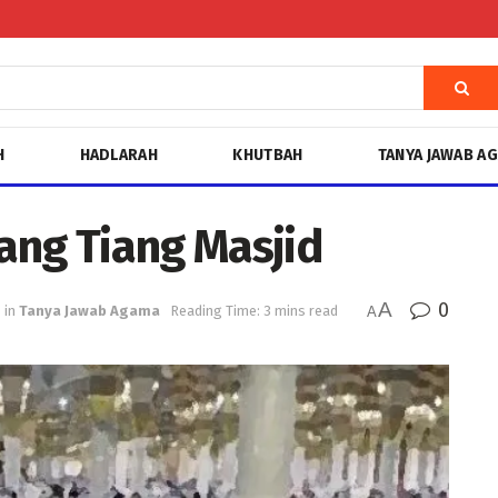
H
HADLARAH
KHUTBAH
TANYA JAWAB A
ang Tiang Masjid
A
0
in
Tanya Jawab Agama
Reading Time: 3 mins read
A