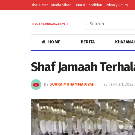
Disclaimer
Media Siber
Term & Condition
Privacy Policy
HOME
BERITA
KHAZANA
Shaf Jamaah Terhal
BY
SUARA MUHAMMADIYAH
23 Februari, 2022