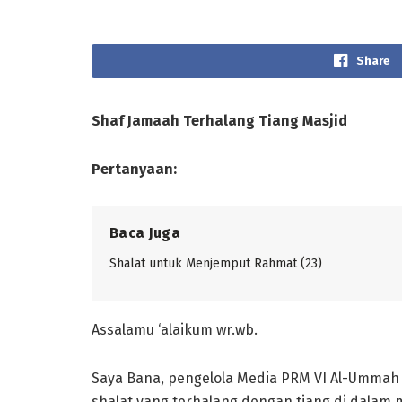
Share
S
h
af Jamaah Terhalang Tiang Masjid
Pertanyaan:
Baca Juga
Shalat untuk Menjemput Rahmat (23)
Assalamu ‘alaikum wr.wb.
Saya Bana, pengelola Media PRM VI Al-Ummah
shalat yang terhalang dengan tiang di dalam ma