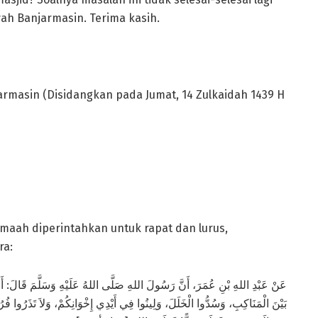
h Banjarmasin. Terima kasih.
rmasin (Disidangkan pada Jumat, 14 Zulkaidah 1439 H
amaah diperintahkan untuk rapat dan lurus,
ra:
عَنْ عَبْدِ اللهِ بْنِ عُمَرَ، أَنَّ رَسُولَ اللهِ صَلَّى اللهُ عَلَيْهِ وَسَلَّمَ قَالَ: أَ
بَيْنَ الْمَنَاكِبِ، وَسُدُّوا الْخَلَلَ، وَلِينُوا فِي أَيْدِي إِخْوَانِكُمْ، وَلاَ تَذَرُوا