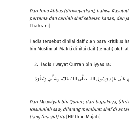
D
ari Ibnu Abbas (diriwayatkan), bahwa Rasulul
pertama dan carilah shaf sebelah kanan, dan ja
Thabrani].
Hadis tersebut dinilai daif oleh para kritikus
bin Muslim al-Makki dinilai daif (lemah) oleh a
Hadis riwayat Qurrah bin Iyyas ra:
َارِي عَلَى عَهْدِ رَسُولِ اللهِ صَلَّى اللهُ عَليْهِ وسَلَّمَ, وَنُطْرَدُ
Dari Muawiyah bin Qurrah, dari bapaknya,
(dir
Rasulullah saw, dilarang membuat shaf di antara
tiang (masjid) itu
[HR Ibnu Majah].