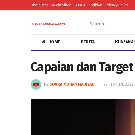
Disclaimer
Media Siber
Term & Condition
Privacy Policy
HOME
BERITA
KHAZANA
Capaian dan Target
BY
SUARA MUHAMMADIYAH
23 Februari, 2022