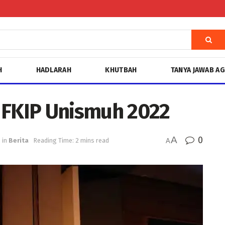
H
HADLARAH
KHUTBAH
TANYA JAWAB A
 FKIP Unismuh 2022
A
0
in
Berita
Reading Time: 2 mins read
A