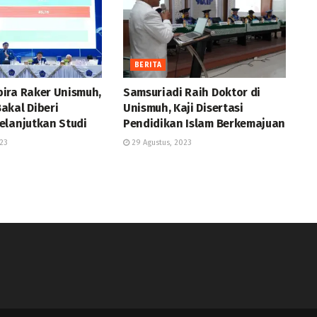
BERITA
ira Raker Unismuh,
Samsuriadi Raih Doktor di
akal Diberi
Unismuh, Kaji Disertasi
elanjutkan Studi
Pendidikan Islam Berkemajuan
23
29 Agustus, 2023