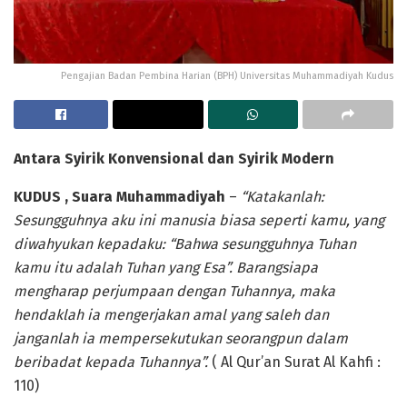
Pengajian Badan Pembina Harian (BPH) Universitas Muhammadiyah Kudus
Antara Syirik Konvensional dan Syiri
k Modern
KUDUS
,
Suara
Muhammadiyah
–
“Katakanlah:
Sesungguhnya aku ini manusia biasa seperti kamu, yang
diwahyukan kepadaku: “Bahwa sesungguhnya Tuhan
kamu itu adalah Tuhan yang Esa”. Barangsiapa
mengharap perjumpaan dengan Tuhannya, maka
hendaklah ia mengerjakan amal yang saleh dan
janganlah ia mempersekutukan seorangpun dalam
beribadat kepada Tuhannya
”.
( Al Qur’an Surat Al Kahfi :
110)