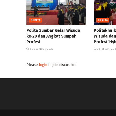
BERITA
BERITA
Polita Sumbar Gelar Wisuda
Politekhnik
ke-20 dan Angkat Sumpah
Wisuda da
Profesi
Profesi ‘Hy
8 Desember, 2022
26 Januari, 20
Please
login
to join discussion