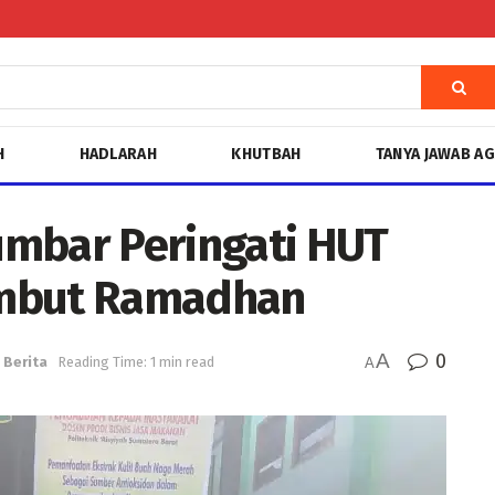
H
HADLARAH
KHUTBAH
TANYA JAWAB A
Sumbar Peringati HUT
ambut Ramadhan
A
0
Berita
Reading Time: 1 min read
A