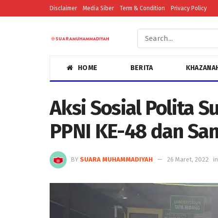
Disclaimer
Media Siber
Term & Condition
Privacy Policy
HOME
BERITA
KHAZANA
Aksi Sosial Polita 
PPNI KE-48 dan S
BY
SUARA MUHAMMADIYAH
26 Maret, 2022
in