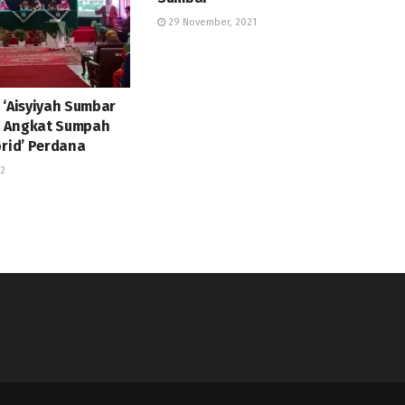
29 November, 2021
 ‘Aisyiyah Sumbar
n Angkat Sumpah
brid’ Perdana
22