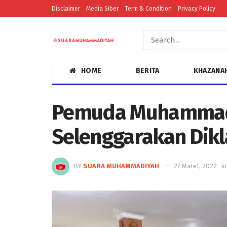
Disclaimer
Media Siber
Term & Condition
Privacy Policy
HOME
BERITA
KHAZANA
Pemuda Muhammad
Selenggarakan Dik
BY
SUARA MUHAMMADIYAH
27 Maret, 2022
in