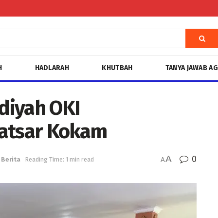
H
HADLARAH
KHUTBAH
TANYA JAWAB A
iyah OKI
latsar Kokam
A
0
Berita
Reading Time: 1 min read
A