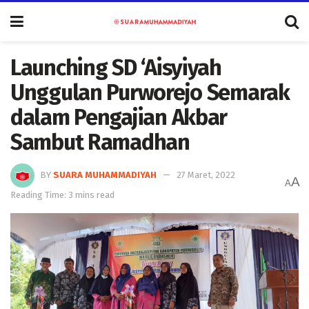
Launching SD ‘Aisyiyah
Unggulan Purworejo Semarak
dalam Pengajian Akbar
Sambut Ramadhan
BY
SUARA MUHAMMADIYAH
27 Maret, 2022
A
A
Reading Time: 3 mins read