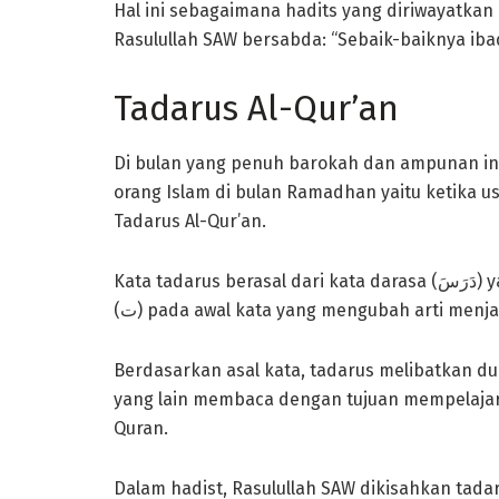
Hal ini sebagaimana hadits yang diriwayatkan 
Rasulullah SAW bersabda: “Sebaik-baiknya ib
Tadarus Al-Qur’an
Di bulan yang penuh barokah dan ampunan ini,
orang Islam di bulan Ramadhan yaitu ketika us
Tadarus Al-Qur’an.
Kata tadarus berasal dari kata darasa (دَرَسَ) yang memiliki arti belajar. Kemudian disisipi huruf ta
(ت) pada awal kata yang mengubah arti menj
Berdasarkan asal kata, tadarus melibatkan du
yang lain membaca dengan tujuan mempelajar
Quran.
Dalam hadist, Rasulullah SAW dikisahkan tadar