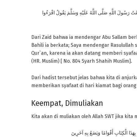
Dari Zaid bahwa ia mendengar Abu Sallam be
Bahili ia berkata; Saya mendengar Rasulullah s
Qur`an, karena ia akan datang memberi syafa
(HR. Muslim) [ No. 804 Syarh Shahih Muslim].
Dari hadist tersebut jelas bahwa kita di anju
memberikan syafaat di hari kiamat bagi ora
Keempat, Dimuliakan
Kita akan di muliakan oleh Allah SWT jika kit
‎ بِهَذَا الْكِتَابِ أَقْوَامًا وَيَضَعُ بِهِ آخَرِينَ