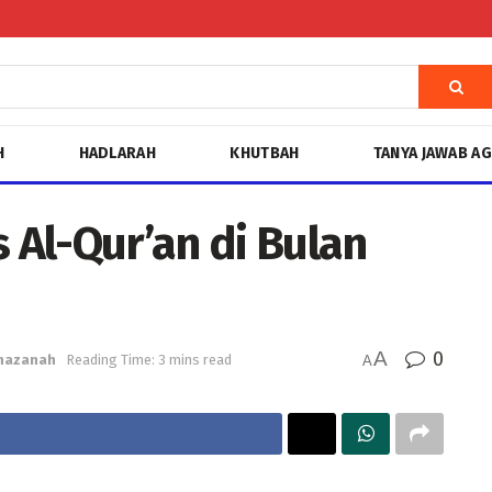
H
HADLARAH
KHUTBAH
TANYA JAWAB A
Al-Qur’an di Bulan
A
0
hazanah
Reading Time: 3 mins read
A