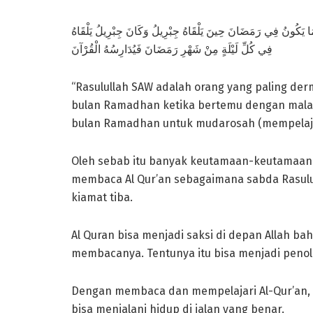
فِي كُلِّ لَيْلَةٍ مِنْ شَهْرِ رَمَضَانَ فَيُدَارِسُهُ الْقُرْآنَ
“Rasulullah SAW adalah orang yang paling d
bulan Ramadhan ketika bertemu dengan malaika
bulan Ramadhan untuk mudarosah (mempelajari)
Oleh sebab itu banyak keutamaan-keutamaan 
membaca Al Qur’an sebagaimana sabda Rasulul
kiamat tiba.
Al Quran bisa menjadi saksi di depan Allah bah
membacanya. Tentunya itu bisa menjadi penolo
Dengan membaca dan mempelajari Al-Qur’an, i
bisa menjalani hidup di jalan yang benar.