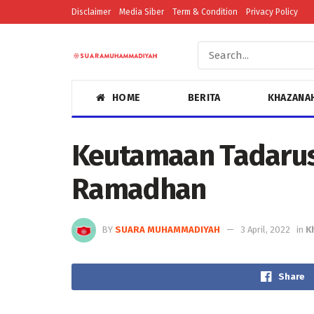
Disclaimer
Media Siber
Term & Condition
Privacy Policy
HOME
BERITA
KHAZANA
Keutamaan Tadarus 
Ramadhan
BY
SUARA MUHAMMADIYAH
3 April, 2022
in
K
Share