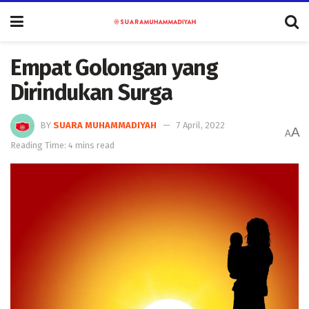
Empat Golongan yang
Dirindukan Surga
BY
SUARA MUHAMMADIYAH
7 April, 2022
A
A
Reading Time: 4 mins read