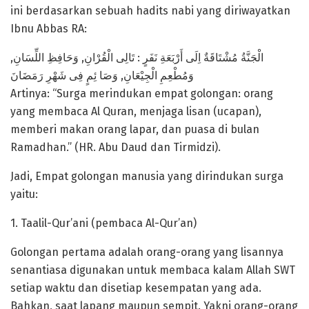
ini berdasarkan sebuah hadits nabi yang diriwayatkan
Ibnu Abbas RA:
وَمُطْعِمِ الْجِيْعَانِ, وَصَا ئِمٍ فِى شَهْرِ رَمَضَانَ
Artinya: “Surga merindukan empat golongan: orang
yang membaca Al Quran, menjaga lisan (ucapan),
memberi makan orang lapar, dan puasa di bulan
Ramadhan.” (HR. Abu Daud dan Tirmidzi).
Jadi, Empat golongan manusia yang dirindukan surga
yaitu:
1. Taalil-Qur’ani (pembaca Al-Qur’an)
Golongan pertama adalah orang-orang yang lisannya
senantiasa digunakan untuk membaca kalam Allah SWT
setiap waktu dan disetiap kesempatan yang ada.
Bahkan, saat lapang maupun sempit. Yakni orang-orang