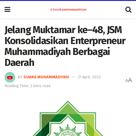
Jelang Muktamar ke–48, JSM
Konsolidasikan Enterpreneur
Muhammadiyah Berbagai
Daerah
BY
SUARA MUHAMMADIYAH
21 April, 2022
A
A
Reading Time: 2 mins read