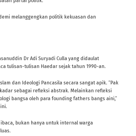
tan partai politik.
demi melanggengkan politik kekuasan dan
asanuddin Dr Adi Suryadi Culla yang didaulat
 tulisan-tulisan Haedar sejak tahun 1990-an.
am dan Ideologi Pancasila secara sangat apik. “Pak
dar sebagai refleksi abstrak. Melainkan refleksi
logi bangsa oleh para founding fathers bangs aini,”
ni.
ibaca, bukan hanya untuk internal warga
luas.