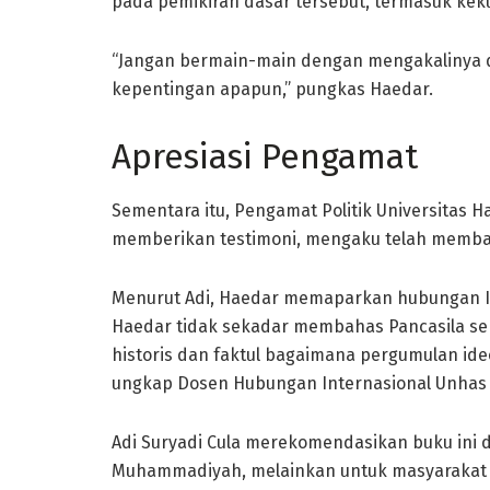
pada pemikiran dasar tersebut, termasuk kekua
“Jangan bermain-main dengan mengakalinya 
kepentingan apapun,” pungkas Haedar.
Apresiasi Pengamat
Sementara itu, Pengamat Politik Universitas H
memberikan testimoni, mengaku telah membaca
Menurut Adi, Haedar memaparkan hubungan Isl
Haedar tidak sekadar membahas Pancasila seka
historis dan faktul bagaimana pergumulan ideo
ungkap Dosen Hubungan Internasional Unhas i
Adi Suryadi Cula merekomendasikan buku ini d
Muhammadiyah, melainkan untuk masyarakat 