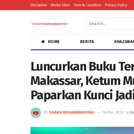
Disclaimer
Media Siber
Term & Condition
Privacy Policy
HOME
BERITA
KHAZANA
Luncurkan Buku Te
Makassar, Ketum 
Paparkan Kunci Jad
BY
SUARA MUHAMMADIYAH
16 Mei, 2022
in
B