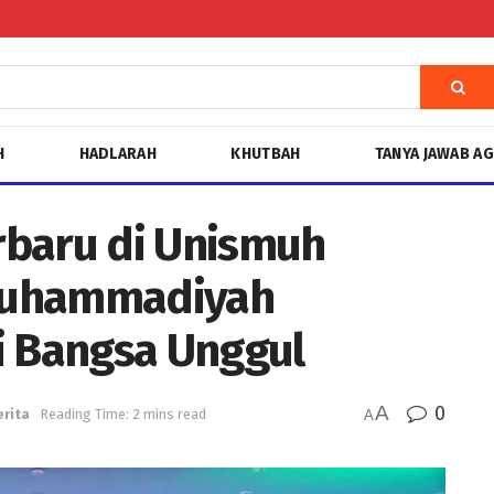
H
HADLARAH
KHUTBAH
TANYA JAWAB A
rbaru di Unismuh
Muhammadiyah
i Bangsa Unggul
A
0
erita
Reading Time: 2 mins read
A