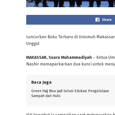
Share
Luncurkan Buku Terbaru di Unismuh Makassa
Unggul
MAKASSAR, Suara Muhammadiyah
– Ketua Um
Nashir memaparkarkan dua kunci untuk menja
Baca Juga
Green Hajj Bisa Jadi Solusi Edukasi Pengelolaan
Sampah dari Hulu
Hal tersebut ia sampaikan saat meluncurkan b