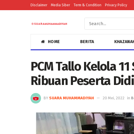
Disclaimer
Media Siber
Term & Condition
Privacy Policy
HOME
BERITA
KHAZANA
PCM Tallo Kelola 1
Ribuan Peserta Did
BY
SUARA MUHAMMADIYAH
20 Mei, 2022
in
B