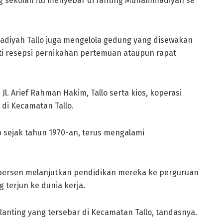
g sekolah itu menyebar di ranting Muhammadiyah se
iyah Tallo juga mengelola gedung yang disewakan
i resepsi pernikahan pertemuan ataupun rapat
l. Arief Rahman Hakim, Tallo serta kios, koperasi
di Kecamatan Tallo.
p sejak tahun 1970-an, terus mengalami
 persen melanjutkan pendidikan mereka ke perguruan
g terjun ke dunia kerja.
Ranting yang tersebar di Kecamatan Tallo, tandasnya.