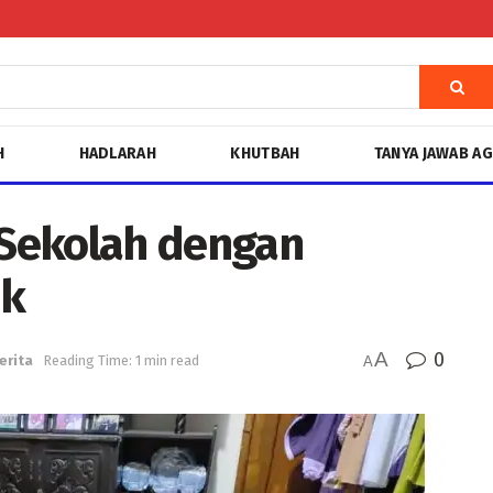
H
HADLARAH
KHUTBAH
TANYA JAWAB A
1 Sekolah dengan
ik
A
0
erita
Reading Time: 1 min read
A