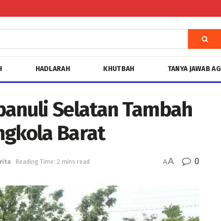
H
HADLARAH
KHUTBAH
TANYA JAWAB A
anuli Selatan Tambah
ngkola Barat
A
0
rita
Reading Time: 2 mins read
A