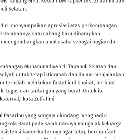
wis Tanjung MPd, Ketua PDM Tapsel Drs. Zulfahmi dan
li Selatan.
sduri menyampaikan apresiasi atas perkembangan
bertambahnya satu cabang baru diharapkan
ih mengembangkan amal usaha sebagai bagian dari
.
kembangan Muhammadiyah di Tapanuli Selatan dan
iyah untuk tetap istiqomah dan dalam menjalankan
n teruslah melakukan fastabiqul khairat, berbuat
i tugas dan tantangan yang berat. Untuk itu
sternal,” kata Zulfahmi.
ul Pasaribu yang sengaja diundang menghadiri
Angkola Barat pada sambutannya mengajak keluarga
sistensi kader-kader nya agar tetap bermanfaat