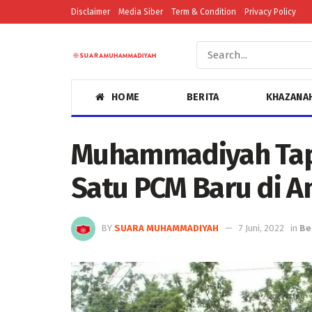
Disclaimer
Media Siber
Term & Condition
Privacy Policy
HOME
BERITA
KHAZANA
Muhammadiyah Tap
Satu PCM Baru di A
BY
SUARA MUHAMMADIYAH
7 Juni, 2022
in
Be