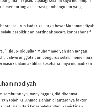
mbangunan Tapsel. “Apalagi selama saya memimpin
lam mendorong akselerasi pembangunan yang
erharap, seluruh kader keluarga besar Muhammadiyah
selalu berpikir dan bertindak secara konprehensif
ral ,” Hidup-Hidupilah Muhammadiyah dan Jangan
ofi , bahwa anggota dan pengurus selalu memelihara
termasuk dalam aktifitas keseharian nya menjadikan
Muhammadiyah
lam sambutannya, menyinggung didirikannya
1912) oleh KH.Ahmad Dahlan di antaranya faktor
umat Islam dari keterbelakangan, kemiskinan,