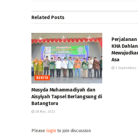
Related
Posts
BERITA
Perjalanan
KHA Dahlan 
Mewujudkan
Asa
3 September, 
BERITA
Musyda Muhammadiyah dan
Aisyiyah Tapsel Berlangsung di
Batangtoru
28 Mei, 2023
Please
login
to join discussion