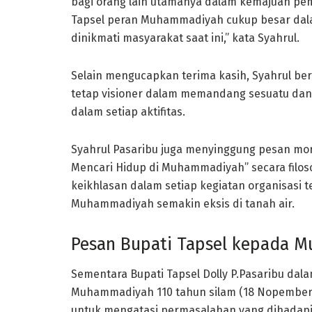
bagi orang lain utamanya dalam kemajuan pe
Tapsel peran Muhammadiyah cukup besar da
dinikmati masyarakat saat ini,” kata Syahrul.
Selain mengucapkan terima kasih, Syahrul b
tetap visioner dalam memandang sesuatu dan 
dalam setiap aktifitas.
Syahrul Pasaribu juga menyinggung pesan mo
Mencari Hidup di Muhammadiyah” secara filos
keikhlasan dalam setiap kegiatan organisasi 
Muhammadiyah semakin eksis di tanah air.
Pesan Bupati Tapsel kepada 
Sementara Bupati Tapsel Dolly P.Pasaribu da
Muhammadiyah 110 tahun silam (18 Nopember 
untuk mengatasi permasalahan yang dihadapi 