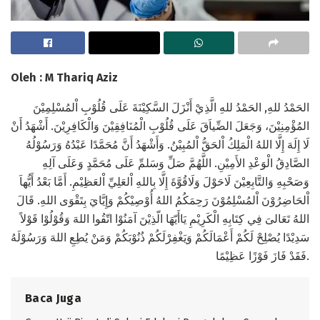
Oleh : M Thariq Aziz
الحَمْدُ للهِ, الحَمْدُ للهِ الَّذِيْ أَنْزَلَ السَّكِيْنَةَ عَلَى قُلُوْبِ اْلمُسْلِمِيْنَ
المُؤْمِنِيْنَ، وَجَعَلَ الضِّياَقَ عَلَى قُلُوْبِ الْمُنَافِقِيْنَ وَالْكَافِرِيْنَ. أَشْهَدُ أَنْ
لَا إِلَهَ إِلَّا اللهُ الْمَلِكُ اْلحَقُّ اْلمُبِيْنُ. وَأَشْهَدُ أَنَّ مُحَمَّدًا عَبْدُهُ وَرَسُوْلُهُ
الصَّادِقُ الْوَعْدِ الأَمِيْنِ. اللَّهُمَّ صَلِّ وَسَلمِّ عَلَى مُحَمَّدٍ وَعَلَى آلِهِ
وَصَحْبِهِ وَالتَّابِعِيْنَ لَاحَوْلَ وَلَاقُوَّةَ إِلَّا بِاللهِ اْلعَلِيِّ اْلعَظِيْمِ. أَمَّا بَعْدُ أَيُّهاَ
اْلحَاضِرُوْنَ اْلمُسْلِمُوْنَ رَحِمَكُمُ اللهُ أُوْصِيْكُمْ وَإِيَّايَ بِتَقْوَى اللهِ. قَالَ
اللهُ تَعَالىَ فِي كِتَابِهِ الْكَرِيْمِ يَاأَيّهَا الّذِيْنَ آمَنُوْا اتّقُوا اللهَ وَقُوْلُوْا قَوْلاً
سَدِيْدًا يُصْلِحْ لَكُمْ أَعْمَالَكُمْ وَيَغْفِرْلَكُمْ ذُنُوْبَكُمْ وَمَنْ يُطِعِ اللهَ وَرَسُوْلَهُ
فَقَدْ فَازَ فَوْزًا عَظِيْمًا.
Baca Juga