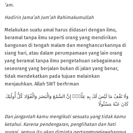
‘am
.
Hadirin Jama’ah Jum’ah Rahimakumullah
Melakukan suatu amal harus didasari dengan ilmu,
beramal tanpa ilmu seperti orang yang mendirikan
bangunan di tengah malam dan menghancurkannya di
siang hari, atau dalam perumpamaan yang lain orang
yang beramal tanpa ilmu pengetahuan sebagaimana
seseorang yang berjalan bukan di jalan yang benar,
tidak mendekatkan pada tujuan melainkan
menjauhkan. Allah SWT berfirman
وَلَا تَقْفُ مَا لَيْسَ لَكَ بِهِ عِلْمٌۚ إِنَّ السَّمْعَ وَالْبَصَرَ وَالْفُؤَادَ كُلُّ أُولَٰئِكَ
كَانَ عَنْهُ مَسْئُولًا
Dan janganlah kamu mengikuti sesuatu yang tidak kamu
ketahui. Karena pendengaran, penglihatan dan hati
nurani, semua itu akan diminta pertanggungjawabannya.