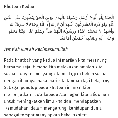
Khutbah Kedua
الْحَمْدُ لِلّهِ الَّذِيْ أَرْسَلَ رَسُولَهُ بِالْهُدَى وَدِينِ الْحَقِّ لِيُظْهِرَهُ عَلَى الدِّينِ
كُلِّهِ وَلَوْ كَرِهَ الْمُشْرِكُونَ أَشْهَدُ أَنْ لَا إِلَهَ إِلَّا اللَّهُ وَحْدَهُ لَا شَرِيكَ لَهُ
وَأَشْهَدُ أَنَّ مُحَمَّدًا عَبْدُهُ وَرَسُولُهُ اَللَّهُمَّ صَلِّ وَسَلِّمْ عَلَى نَبِيِّنَا مُحَمَّدٍ
وَعَلَى آلِهِ وَصَحْبِهِ أَجْمَعِيْنَ أَمَّا بَعْد
Jama’ah Jum’ah Rahimakumullah
Pada khutbah yang kedua ini marilah kita merenungi
bersama sejauh mana kita melakukan amalan kita
sesuai dengan ilmu yang kita miliki, jika belum sesuai
dengan ilmunya maka mari kita tambah lagi belajarnya.
Sebagai penutup pada khutbah ini mari kita
memanjatkan do’a kepada Allah agar kita istiqomah
untuk meningkatkan ilmu kita dan mendapatkan
kemudahan dalam mengarungi kehidupan dunia
sebagai tempat menyiapkan bekal akhirat.