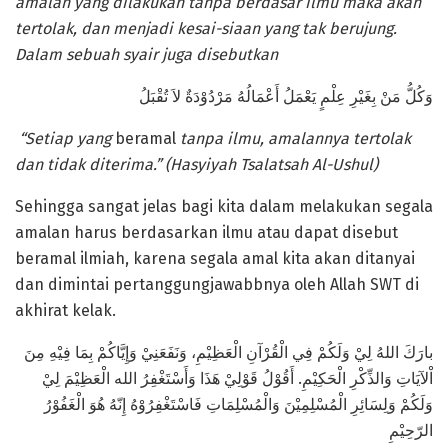
amalan yang dilakukan tanpa berdasar ilmu maka akan
tertolak, dan menjadi kesai-siaan yang tak berujung.
Dalam sebuah syair juga disebutkan
وَكُلُّ مَنْ بِغَيْرِ عِلْمٍ يَعْمَلُ أَعْمَالُهُ مَرْدُوْدَةٌ لاَ تُقْبَلُ
“Setiap yang
beramal
tanpa ilmu, amalannya tertolak
dan tidak diterima.” (
Hasyiyah Tsalatsah Al-Ushul)
Sehingga sangat jelas bagi kita dalam melakukan segala
amalan harus berdasarkan ilmu atau dapat disebut
beramal ilmiah, karena segala amal kita akan ditanyai
dan dimintai pertanggungjawabbnya oleh Allah SWT di
akhirat kelak.
بارَكَ اللهُ لِيْ وَلَكُمْ فِي الْقُرْآنِ الْعَظِيْمِ، وَنَفَعَنِيْ وَإِيَّاكُمْ بِمَا فِيْهِ مِنَ
اْلآيَاتِ وَالذِّكْرِ الْحَكِيْمِ. أَقُوْلُ قَوْلِيْ هَذَا وَأَسْتَغْفِرُ الله الْعَظِيْمَ لِيْ
وَلَكُمْ وَلِسَائِرِ الْمُسْلِمِيْنَ وَالْمُسْلِمَاتِ فَاسْتَغْفِرُوْهُ إِنّهُ هُوَ الْغَفُوْرُ
الرّحِيْمِ