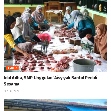
BERITA
Idul Adha, SMP Unggulan ‘Aisyiyah Bantul Peduli
Sesama
2 Juli, 2023