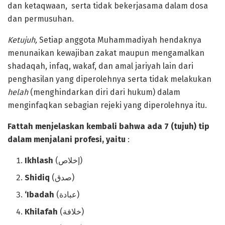
dan ketaqwaan, serta tidak bekerjasama dalam dosa
dan permusuhan.
Ketujuh,
Setiap anggota Muhammadiyah hendaknya
menunaikan kewajiban zakat maupun mengamalkan
shadaqah, infaq, wakaf, dan amal jariyah lain dari
penghasilan yang diperolehnya serta tidak melakukan
helah
(menghindarkan diri dari hukum) dalam
menginfaqkan sebagian rejeki yang diperolehnya itu.
Fattah menjelaskan kembali bahwa ada 7 (tujuh) t
ip
dalam
menj
alani
p
rofesi
, yaitu
:
Ikhlash
(إخلاص)
Shid
i
q
(صدق)
‘Ibadah
(عبادة)
Khilafah
(خلافة)