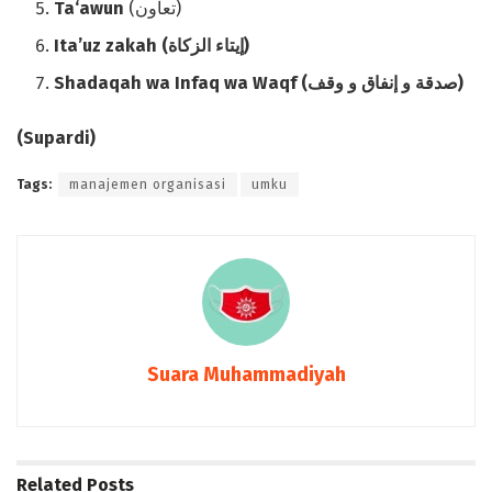
Ta‘awun
(تعاون)
Ita’uz zakah
(إيتاء الزكاة)
Shadaqah wa Infaq wa Waqf
(صدقة و إنفاق و وقف)
(
Supardi
)
Tags:
manajemen organisasi
umku
Suara Muhammadiyah
Related
Posts