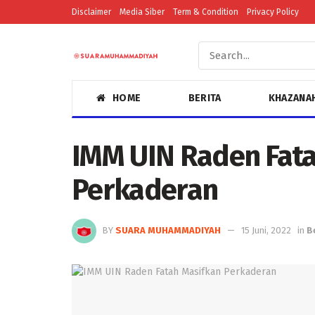
Disclaimer
Media Siber
Term & Condition
Privacy Policy
HOME
BERITA
KHAZANA
IMM UIN Raden Fat
Perkaderan
BY
SUARA MUHAMMADIYAH
15 Juni, 2022
in
B