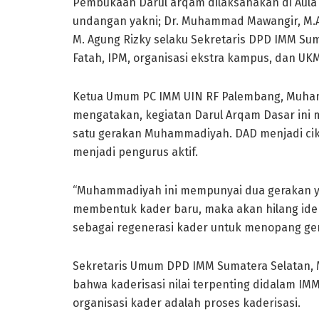
Pembukaan Darul arqam dilaksanakan di Aula
undangan yakni; Dr. Muhammad Mawangir, M.A
M. Agung Rizky selaku Sekretaris DPD IMM Su
Fatah, IPM, organisasi ekstra kampus, dan UK
Ketua Umum PC IMM UIN RF Palembang, Muha
mengatakan, kegiatan Darul Arqam Dasar ini
satu gerakan Muhammadiyah. DAD menjadi cik
menjadi pengurus aktif.
“Muhammadiyah ini mempunyai dua gerakan yai
membentuk kader baru, maka akan hilang ide
sebagai regenerasi kader untuk menopang gera
Sekretaris Umum DPD IMM Sumatera Selatan,
bahwa kaderisasi nilai terpenting didalam IMM
organisasi kader adalah proses kaderisasi.