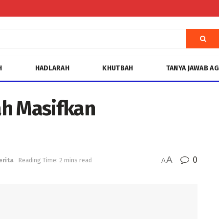
H
HADLARAH
KHUTBAH
TANYA JAWAB A
ah Masifkan
A
0
erita
Reading Time: 2 mins read
A