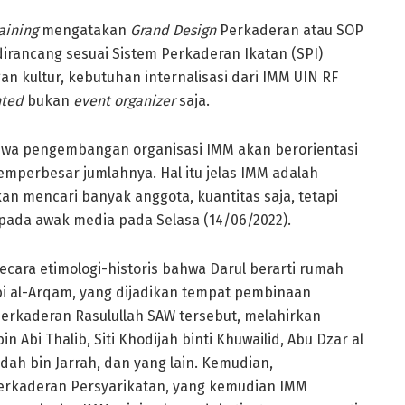
aining
mengatakan
Grand Design
Perkaderan atau SOP
irancang sesuai Sistem Perkaderan Ikatan (SPI)
an kultur, kebutuhan internalisasi dari IMM UIN RF
nted
bukan
event organizer
saja.
bahwa pengembangan organisasi IMM akan berorientasi
mperbesar jumlahnya. Hal itu jelas IMM adalah
an mencari banyak anggota, kuantitas saja, tetapi
kepada awak media pada Selasa (14/06/2022).
ecara etimologi-historis bahwa Darul berarti rumah
i al-Arqam, yang dijadikan tempat pembinaan
 Perkaderan Rasulullah SAW tersebut, melahirkan
n Abi Thalib, Siti Khodijah binti Khuwailid, Abu Dzar al
idah bin Jarrah, dan yang lain. Kemudian,
rkaderan Persyarikatan, yang kemudian IMM