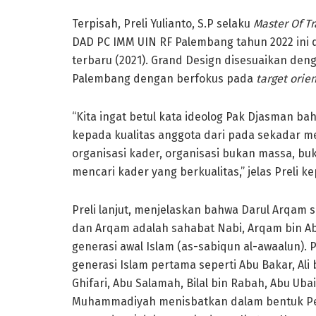
Terpisah, Preli Yulianto, S.P selaku
Master Of Tr
DAD PC IMM UIN RF Palembang tahun 2022 ini d
terbaru (2021). Grand Design disesuaikan deng
Palembang dengan berfokus pada
target orie
“Kita ingat betul kata ideolog Pak Djasman 
kepada kualitas anggota dari pada sekadar me
organisasi kader, organisasi bukan massa, buk
mencari kader yang berkualitas,” jelas Preli 
Preli lanjut, menjelaskan bahwa Darul Arqam s
dan Arqam adalah sahabat Nabi, Arqam bin Ab
generasi awal Islam (as-sabiqun al-awaalun).
generasi Islam pertama seperti Abu Bakar, Ali bi
Ghifari, Abu Salamah, Bilal bin Rabah, Abu Uba
Muhammadiyah menisbatkan dalam bentuk Pe