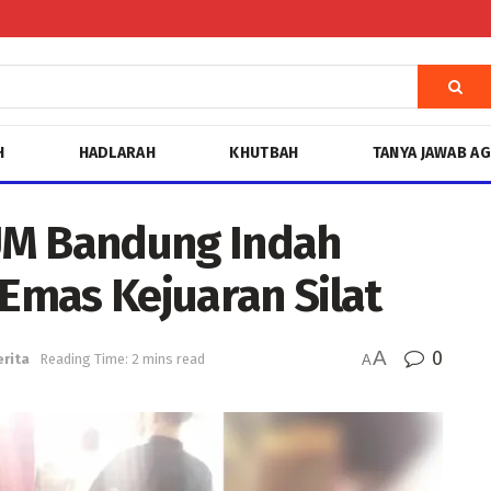
H
HADLARAH
KHUTBAH
TANYA JAWAB A
UM Bandung Indah
 Emas Kejuaran Silat
A
0
erita
Reading Time: 2 mins read
A