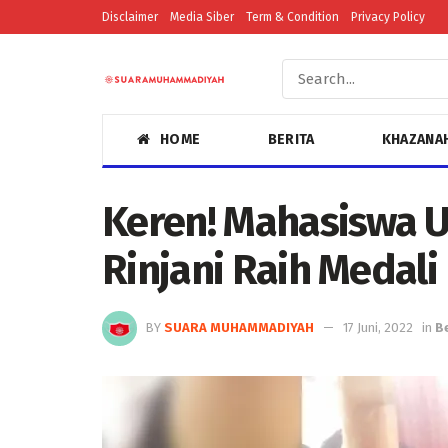
Disclaimer
Media Siber
Term & Condition
Privacy Policy
HOME
BERITA
KHAZANA
Keren! Mahasiswa 
Rinjani Raih Medali
BY
SUARA MUHAMMADIYAH
17 Juni, 2022
in
B