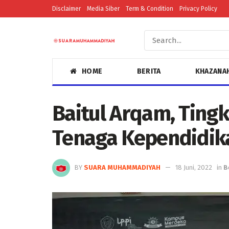
Disclaimer
Media Siber
Term & Condition
Privacy Policy
HOME
BERITA
KHAZANA
Baitul Arqam, Ting
Tenaga Kependidik
BY
SUARA MUHAMMADIYAH
18 Juni, 2022
in
B