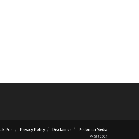
tak Pos
Privacy Policy
Disclaimer
Pedoman Media
© SM 2021