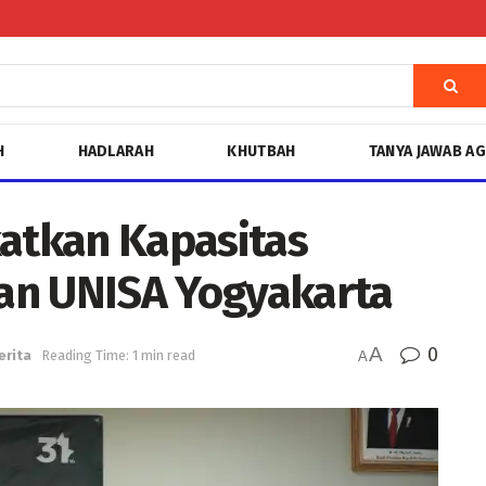
H
HADLARAH
KHUTBAH
TANYA JAWAB A
katkan Kapasitas
an UNISA Yogyakarta
A
0
erita
Reading Time: 1 min read
A