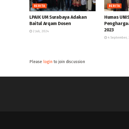
BERITA
BERITA
LPAIK UM Surabaya Adakan
Humas UNIS
Baitul Arqam Dosen
Pengharga
2023
2 Juli, 2024
4 September, 
Please
login
to join discussion