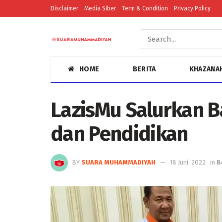
Disclaimer
Media Siber
Term & Condition
Privacy Policy
HOME
BERITA
KHAZANA
LazisMu Salurkan 
dan Pendidikan
BY
SUARA MUHAMMADIYAH
18 Juni, 2022
in
B