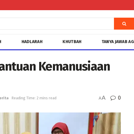
H
HADLARAH
KHUTBAH
TANYA JAWAB A
Bantuan Kemanusiaan
A
0
erita
Reading Time: 2 mins read
A