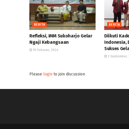
BERITA
BERITA
Refleksi, IMM Sukoharjo Gelar
Diikuti Kad
Ngaji Kebangsaan
Indonesia, 
Sukses Gel
10 Februari, 2024
3 September, 
Please
login
to join discussion