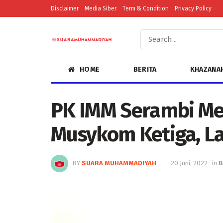
Disclaimer
Media Siber
Term & Condition
Privacy Policy
HOME
BERITA
KHAZANA
PK IMM Serambi Me
Musykom Ketiga, L
BY
SUARA MUHAMMADIYAH
20 Juni, 2022
in
B