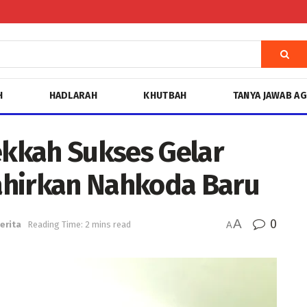
H
HADLARAH
KHUTBAH
TANYA JAWAB A
kkah Sukses Gelar
ahirkan Nahkoda Baru
A
0
erita
Reading Time: 2 mins read
A