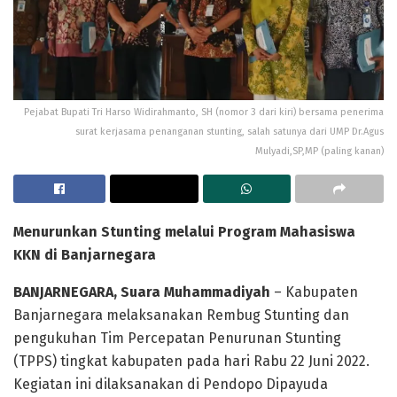
Pejabat Bupati Tri Harso Widirahmanto, SH (nomor 3 dari kiri) bersama penerima
surat kerjasama penanganan stunting, salah satunya dari UMP Dr.Agus
Mulyadi,SP,MP (paling kanan)
Menurunkan Stunting
m
elalui Program Mahasiswa
KKN
d
i Banjarnegara
BANJARNEGARA, Suara Muhammadiyah
– Kabupaten
Banjarnegara melaksanakan Rembug Stunting dan
pengukuhan Tim Percepatan Penurunan Stunting
(TPPS) tingkat kabupaten pada hari Rabu 22 Juni 2022.
Kegiatan ini dilaksanakan di Pendopo Dipayuda