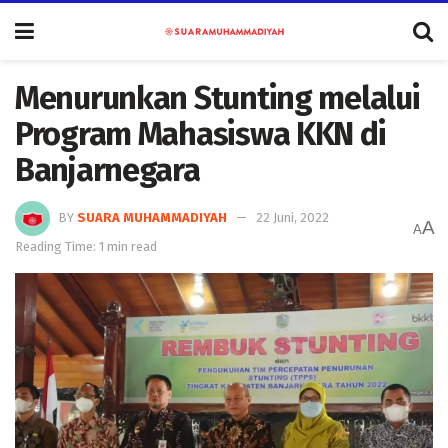
Menurunkan Stunting melalui
Program Mahasiswa KKN di
Banjarnegara
BY
SUARA MUHAMMADIYAH
22 Juni, 2022
A
A
Reading Time: 1 min read