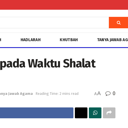
H
HADLARAH
KHUTBAH
TANYA JAWAB A
pada Waktu Shalat
A
0
anya Jawab Agama
Reading Time: 2 mins read
A