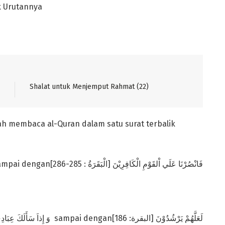
k Urutannya
Shalat untuk Menjemput Rahmat (22)
 membaca al-Quran dalam satu surat terbalik
آمَنَ الرَسُوْلُ بِمَا أُنْزِلَ sampai denganفَانْصُرْنَا عَلَي اْلقَوْمِ الْكَافِرِيْنَ [الْبَقَرَةُ : 285-286]
وَ إِذاَ سَأَلَكَ عِبَادِي عَنِّي sampai denganلَعَلَّهُمْ يَرْشُدُوْنَ [البقرة: 186]