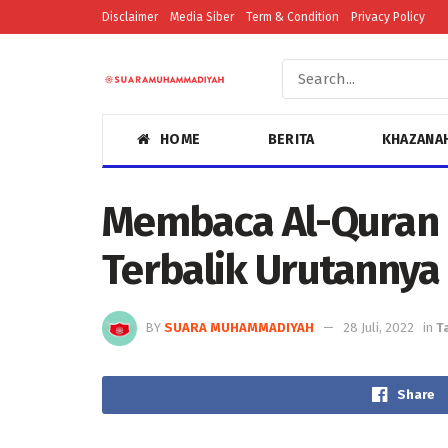
Disclaimer
Media Siber
Term & Condition
Privacy Policy
HOME
BERITA
KHAZANA
Membaca Al-Quran 
Terbalik Urutannya
BY
SUARA MUHAMMADIYAH
28 Juli, 2022
in
T
Share