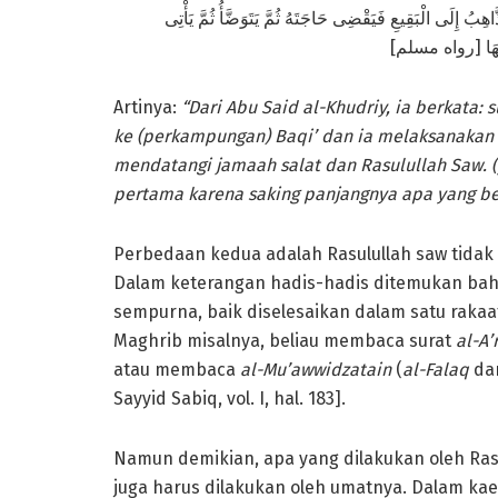
ِبُ إِلَى الْبَقِيعِ فَيَقْضِى حَاجَتَهُ ثُمَّ يَتَوَضَّأُ ثُمَّ يَأْتِى
ِّلُهَا [رواه مسلم
Artinya:
“Dari Abu Said al-Khudriy, ia berkata: 
ke (perkampungan) Baqi’ dan ia melaksanakan a
mendatangi jamaah salat dan Rasulullah Saw. 
pertama karena saking panjangnya apa yang be
Perbedaan kedua adalah Rasulullah saw tida
Dalam keterangan hadis-hadis ditemukan bahw
sempurna, baik diselesaikan dalam satu rakaat
Maghrib misalnya, beliau membaca surat
al-A’
atau membaca
al-Mu’awwidzatain
(
al-Falaq
da
Sayyid Sabiq, vol. I, hal. 183].
Namun demikian, apa yang dilakukan oleh Ras
juga harus dilakukan oleh umatnya. Dalam kae