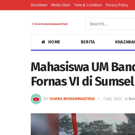
Disclaimer
Media Siber
Term & Condition
Privacy Policy
HOME
BERITA
KHAZANA
Mahasiswa UM Band
Fornas VI di Sumsel
BY
SUARA MUHAMMADIYAH
7 Juli, 2022
in
Ber