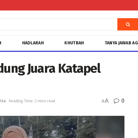
H
HADLARAH
KHUTBAH
TANYA JAWAB A
ung Juara Katapel
A
0
ita
Reading Time: 2 mins read
A