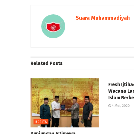
Suara Muhammadiyah
Related
Posts
ANALOG
Fresh Ijtiha
Wacana Lan
Islam Berk
4 Mei, 2020
BERITA
Kunjungan Istimewa