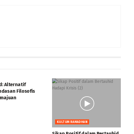
d: Alternatif
dasan Filosofis
emajuan
KULTUM RAMADHAN
Sikap Positif dalam Bertauhid