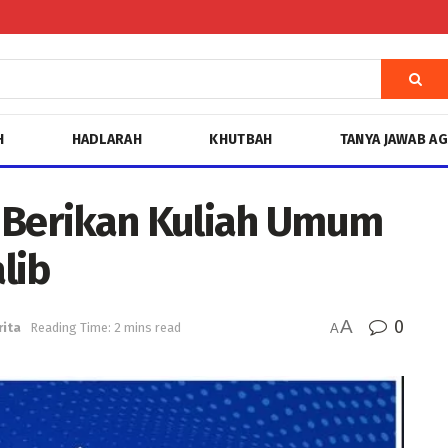
H
HADLARAH
KHUTBAH
TANYA JAWAB A
 Berikan Kuliah Umum
lib
A
0
rita
Reading Time: 2 mins read
A