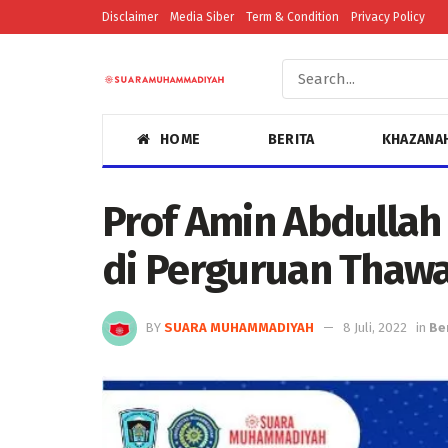
Disclaimer
Media Siber
Term & Condition
Privacy Policy
HOME
BERITA
KHAZANA
Prof Amin Abdullah
di Perguruan Thawa
BY
SUARA MUHAMMADIYAH
8 Juli, 2022
in
Be