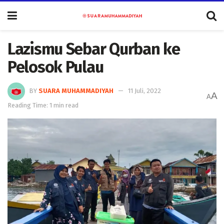
Lazismu Sebar Qurban ke
Pelosok Pulau
BY
SUARA MUHAMMADIYAH
11 Juli, 2022
A
A
Reading Time: 1 min read