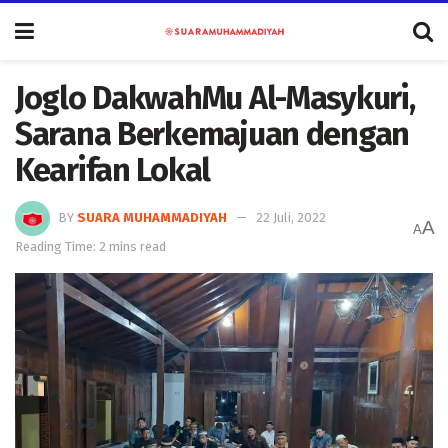
Joglo DakwahMu Al-Masykuri,
Sarana Berkemajuan dengan
Kearifan Lokal
BY
SUARA MUHAMMADIYAH
22 Juli, 2022
A
A
Reading Time: 2 mins read