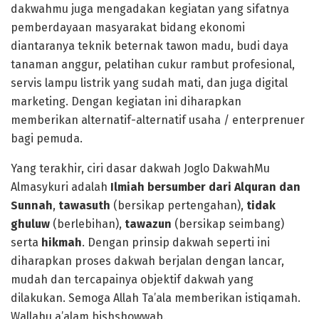
dakwahmu juga mengadakan kegiatan yang sifatnya
pemberdayaan masyarakat bidang ekonomi
diantaranya teknik beternak tawon madu, budi daya
tanaman anggur, pelatihan cukur rambut profesional,
servis lampu listrik yang sudah mati, dan juga digital
marketing. Dengan kegiatan ini diharapkan
memberikan alternatif-alternatif usaha / enterprenuer
bagi pemuda.
Yang terakhir, ciri dasar dakwah Joglo DakwahMu
Almasykuri adalah
Ilmiah bersumber dari Alquran dan
Sunnah
,
tawasuth
(bersikap pertengahan),
tidak
ghuluw
(berlebihan),
tawazun
(bersikap seimbang)
serta
hikmah
. Dengan prinsip dakwah seperti ini
diharapkan proses dakwah berjalan dengan lancar,
mudah dan tercapainya objektif dakwah yang
dilakukan. Semoga Allah Ta’ala memberikan istiqamah.
Wallahu a’alam bishshowwab.