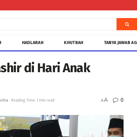
H
HADLARAH
KHUTBAH
TANYA JAWAB A
hir di Hari Anak
A
0
erita
Reading Time: 1 min read
A