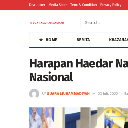
Disclaimer
Media Siber
Term & Condition
Privacy Policy
HOME
BERITA
KHAZANA
Harapan Haedar Nas
Nasional
BY
SUARA MUHAMMADIYAH
23 Juli, 2022
in
B