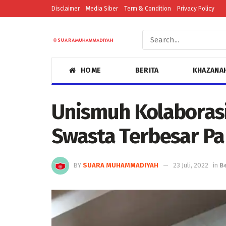
Disclaimer
Media Siber
Term & Condition
Privacy Policy
HOME
BERITA
KHAZANA
Unismuh Kolaborasi
Swasta Terbesar Pa
BY
SUARA MUHAMMADIYAH
23 Juli, 2022
in
B