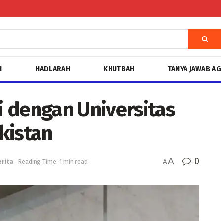
H
HADLARAH
KHUTBAH
TANYA JAWAB A
 dengan Universitas
kistan
A
0
erita
Reading Time: 1 min read
A