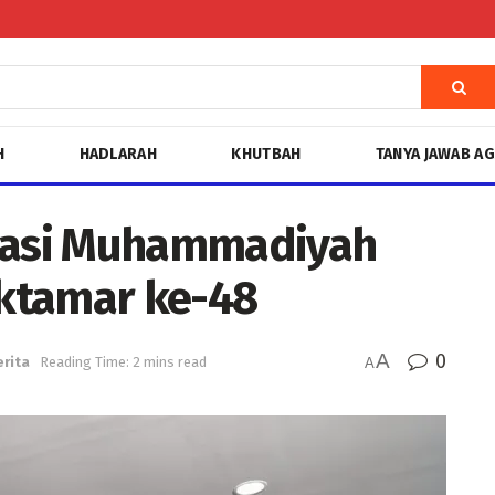
H
HADLARAH
KHUTBAH
TANYA JAWAB A
liasi Muhammadiyah
ktamar ke-48
A
0
erita
Reading Time: 2 mins read
A