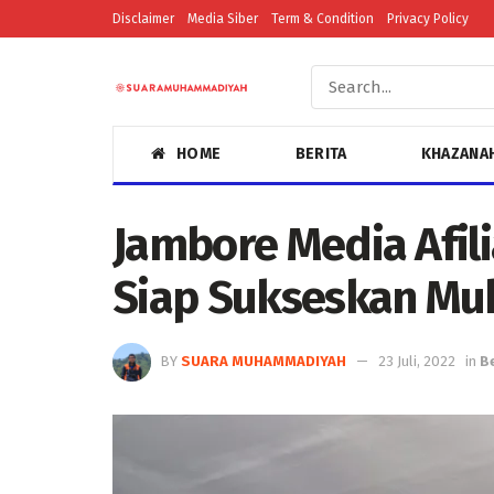
Disclaimer
Media Siber
Term & Condition
Privacy Policy
HOME
BERITA
KHAZANA
Jambore Media Afi
Siap Sukseskan Mu
BY
SUARA MUHAMMADIYAH
23 Juli, 2022
in
B