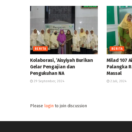
BERITA
BERITA
Kolaborasi, ‘Aisyiyah Burikan
Milad 107 A
Gelar Pengajian dan
Palangka R
Pengukuhan NA
Massal
29 September, 2024
2 Juli, 2024
Please
login
to join discussion