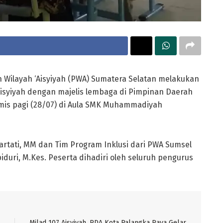
 Wilayah ‘Aisyiyah (PWA) Sumatera Selatan melakukan
‘Aisyiyah dengan majelis lembaga di Pimpinan Daerah
mis pagi (28/07) di Aula SMK Muhammadiyah
Hartati, MM dan Tim Program Inklusi dari PWA Sumsel
ipiduri, M.Kes. Peserta dihadiri oleh seluruh pengurus
Milad 107 Aisyiyah, PDA Kota Palangka Raya Gelar