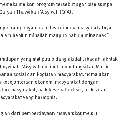
memaksimalkan program tersebut agar bisa sampai
ryah Thayyibah ‘Aisyiyah (QTA) .
atu perkampungan atau desa dimana masyarakatnya
 dalam hablun minallah maupun hablun minannas,”
idupan yang meliputi bidang akidah, ibadah, akhlak,
oyyibah ‘Aisyiyah meliputi, memfungsikan Masjid
layanan sosial dan kegiatan masyarakat.memajukan
n kesejahteraan ekonomi masyarakat dengan
an masyarakat, baik kesehatan fisik, psikis dan
asyarakat yang harmonis.
agian dari pemberdayaan masyarakat melalui