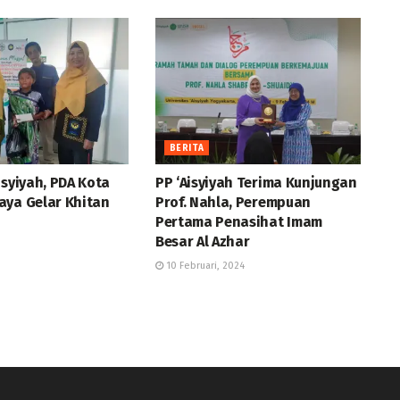
BERITA
isyiyah, PDA Kota
PP ‘Aisyiyah Terima Kunjungan
aya Gelar Khitan
Prof. Nahla, Perempuan
Pertama Penasihat Imam
Besar Al Azhar
10 Februari, 2024