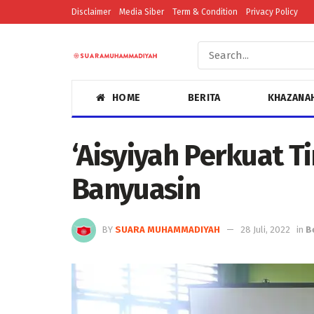
Disclaimer
Media Siber
Term & Condition
Privacy Policy
HOME
BERITA
KHAZANA
‘Aisyiyah Perkuat T
Banyuasin
BY
SUARA MUHAMMADIYAH
28 Juli, 2022
in
B