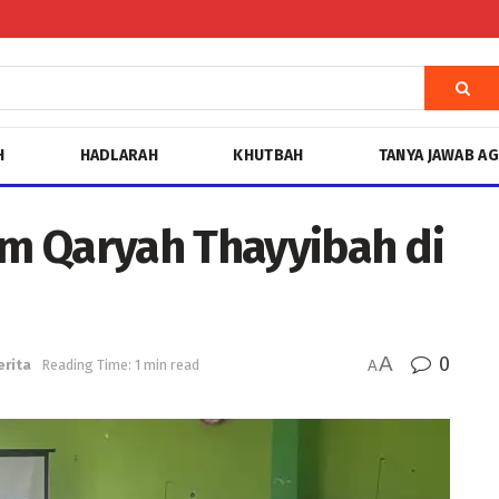
H
HADLARAH
KHUTBAH
TANYA JAWAB A
im Qaryah Thayyibah di
A
0
erita
Reading Time: 1 min read
A