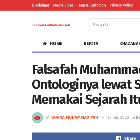
Disclaimer
Media Siber
Term & Condition
Privacy Policy
HOME
BERITA
KHAZANA
Falsafah Muhammad
Ontologinya lewat 
Memakai Sejarah It
BY
SUARA MUHAMMADIYAH
29 Juli, 2022
in
B
Share