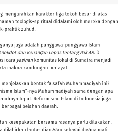
ng mengarahkan karakter tiga tokoh besar di atas
ahaman teologis-spiritual didalami oleh mereka dengan
k-praktik zuhud.
etiganya juga adalah punggawa-punggawa Islam
Anekdot dan Kenangan Lepas tentang Pak AR
. Di
si cara
yasinan
komunitas lokal di Sumatra menjadi
erta makna kandungan per ayat.
uk menjelaskan bentuk falsafah Muhammadiyah ini?
misme Islam”-nya Muhammadiyah sama dengan apa
nuhnya tepat. Reformisme Islam di Indonesia juga
 berbagai belahan daerah.
, dan kesepakatan bersama rasanya perlu dilakukan.
a dilahirkan lantas dianggap sebagai dogma mati,