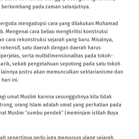
us berkembang pada zaman selanjutnya.
ri tergoda mengadopsi cara yang dilakukan Muhamad
ab. Mengenai cara beliau mengkritisi konstruksi
n cara rekonstruksi sejarah yang baru. Misalnya,
prehensif, satu daerah dengan daerah harus
iperjelas, serta multidimensionalitas pada tokoh-
enarik, sebab pengetahuan sepotong pada satu tokoh
 lainnya justru akan memunculkan sektarianisme dan
ari ini.
agi umat Muslim karena sesungguhnya kita tidak
trong, orang Islam adalah umat yang perhatian pada
mat Muslim “sumbu pendek” (meminjam istilah Buya
yah sepertinya perlu juga menyusun ulang sejarah