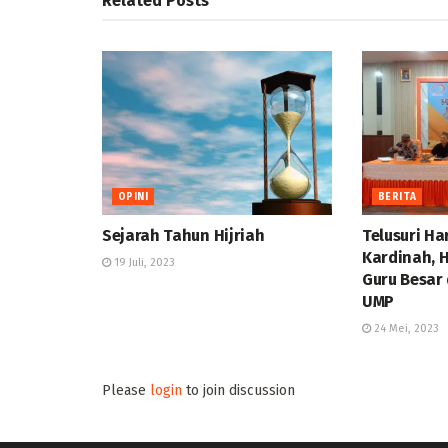
Related
Posts
OPINI
BERITA
Sejarah Tahun Hijriah
Telusuri Ha
Kardinah, 
19 Juli, 2023
Guru Besar
UMP
24 Mei, 2023
Please
login
to join discussion