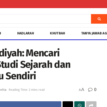
H
HADLARAH
KHUTBAH
TANYA JAWAB A
iyah: Mencari
Studi Sejarah dan
u Sendiri
A
0
erita
Reading Time: 2 mins read
A