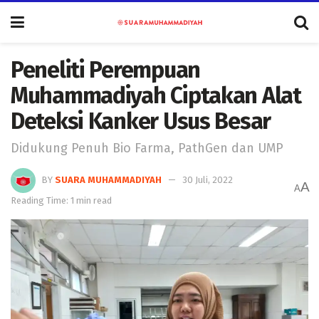
Peneliti Perempuan
Muhammadiyah Ciptakan Alat
Deteksi Kanker Usus Besar
Didukung Penuh Bio Farma, PathGen dan UMP
BY
SUARA MUHAMMADIYAH
30 Juli, 2022
A
A
Reading Time: 1 min read