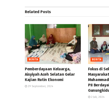
Related
Posts
BERITA
BERITA
Pemberdayaan Keluarga,
Fokus di S
Aisyiyah Aceh Selatan Gelar
Masyarakat
Kajian Rutin Ekonomi
Muhammadi
PII Berdaya
29 September, 2024
Gunungkidu
2 Juli, 2024