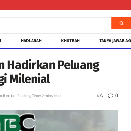
H
HADLARAH
KHUTBAH
TANYA JAWAB A
 Hadirkan Peluang
i Milenial
A
0
in
Berita
Reading Time: 2 mins read
A