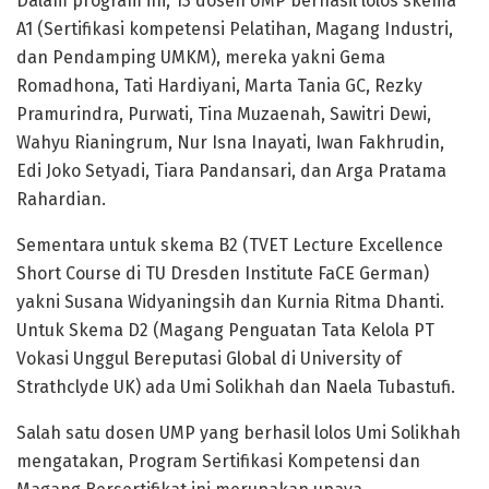
Dalam program ini, 13 dosen UMP berhasil lolos skema
A1 (Sertifikasi kompetensi Pelatihan, Magang Industri,
dan Pendamping UMKM), mereka yakni Gema
Romadhona, Tati Hardiyani, Marta Tania GC, Rezky
Pramurindra, Purwati, Tina Muzaenah, Sawitri Dewi,
Wahyu Rianingrum, Nur Isna Inayati, Iwan Fakhrudin,
Edi Joko Setyadi, Tiara Pandansari, dan Arga Pratama
Rahardian.
Sementara untuk skema B2 (TVET Lecture Excellence
Short Course di TU Dresden Institute FaCE German)
yakni Susana Widyaningsih dan Kurnia Ritma Dhanti.
Untuk Skema D2 (Magang Penguatan Tata Kelola PT
Vokasi Unggul Bereputasi Global di University of
Strathclyde UK) ada Umi Solikhah dan Naela Tubastufi.
Salah satu dosen UMP yang berhasil lolos Umi Solikhah
mengatakan, Program Sertifikasi Kompetensi dan