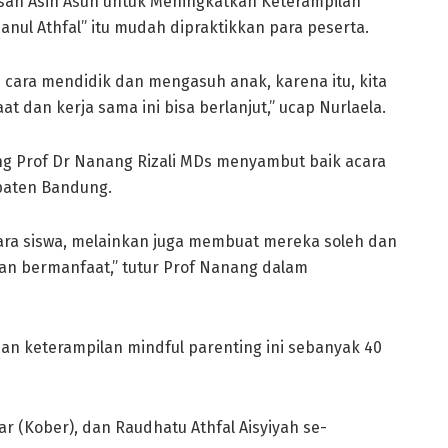
Asah Asih Asuh untuk Meningkatkan Keterampilan
anul Athfal” itu mudah dipraktikkan para peserta.
cara mendidik dan mengasuh anak, karena itu, kita
 dan kerja sama ini bisa berlanjut,” ucap Nurlaela.
g Prof Dr Nanang Rizali MDs menyambut baik acara
upaten Bandung.
ara siswa, melainkan juga membuat mereka soleh dan
an bermanfaat,” tutur Prof Nanang dalam
an keterampilan mindful parenting ini sebanyak 40
jar (Kober), dan Raudhatu Athfal Aisyiyah se-