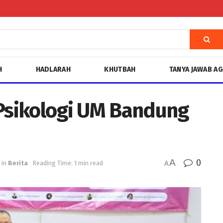
H
HADLARAH
KHUTBAH
TANYA JAWAB A
 Psikologi UM Bandung
A
0
in
Berita
Reading Time: 1 min read
A