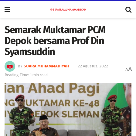
Semarak Muktamar PCM
Depok bersama Prof Din
Syamsuddin
BY
SUARA MUHAMMADIYAH
22 Agustus, 2022
A
A
Reading Time: 1 min read