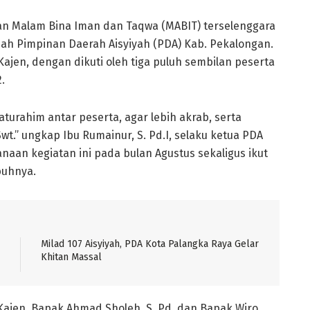
an Malam Bina Iman dan Taqwa (MABIT) terselenggara
nnah Pimpinan Daerah Aisyiyah (PDA) Kab. Pekalongan.
ajen, dengan dikuti oleh tiga puluh sembilan peserta
.
laturahim antar peserta, agar lebih akrab, serta
t.” ungkap Ibu Rumainur, S. Pd.I, selaku ketua PDA
naan kegiatan ini pada bulan Agustus sekaligus ikut
buhnya.
Milad 107 Aisyiyah, PDA Kota Palangka Raya Gelar
Khitan Massal
Kajen, Bapak Ahmad Sholeh, S. Pd. dan Bapak Wiro