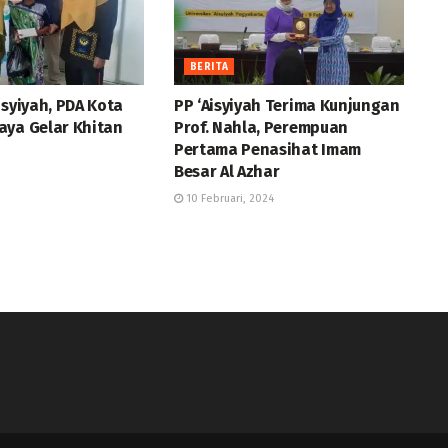
BERITA
isyiyah, PDA Kota
PP ‘Aisyiyah Terima Kunjungan
aya Gelar Khitan
Prof. Nahla, Perempuan
Pertama Penasihat Imam
Besar Al Azhar
10 Februari, 2024