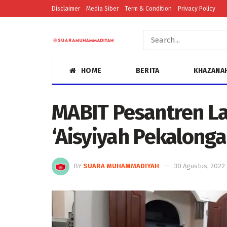
Disclaimer
Media Siber
Term & Condition
Privacy Policy
HOME
BERITA
KHAZANA
MABIT Pesantren La
‘Aisyiyah Pekalong
BY
SUARA MUHAMMADIYAH
30 Agustus, 2022