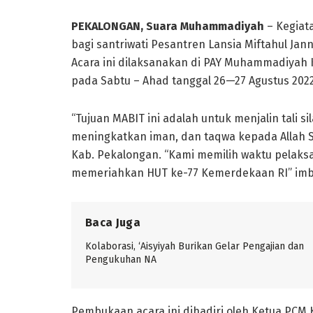
PEKALONGAN, Suara Muhammadiyah
– Kegiat
bagi santriwati Pesantren Lansia Miftahul Ja
Acara ini dilaksanakan di PAY Muhammadiyah K
pada Sabtu – Ahad tanggal 26—27 Agustus 2022
“Tujuan MABIT ini adalah untuk menjalin tali si
meningkatkan iman, dan taqwa kepada Allah Sw
Kab. Pekalongan. “Kami memilih waktu pelaksa
memeriahkan HUT ke-77 Kemerdekaan RI” im
Baca Juga
Kolaborasi, ‘Aisyiyah Burikan Gelar Pengajian dan
Pengukuhan NA
Pembukaan acara ini dihadiri oleh Ketua PCM 