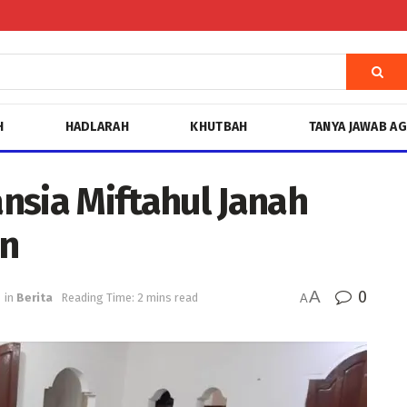
H
HADLARAH
KHUTBAH
TANYA JAWAB A
nsia Miftahul Janah
an
A
0
in
Berita
Reading Time: 2 mins read
A