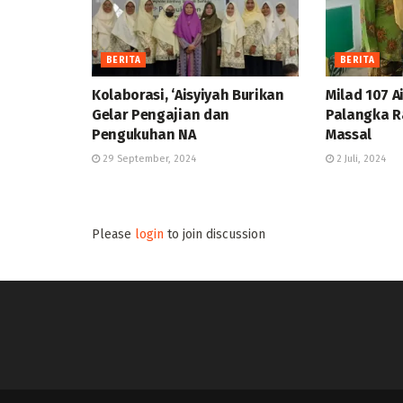
BERITA
BERITA
Kolaborasi, ‘Aisyiyah Burikan
Milad 107 A
Gelar Pengajian dan
Palangka R
Pengukuhan NA
Massal
29 September, 2024
2 Juli, 2024
Please
login
to join discussion