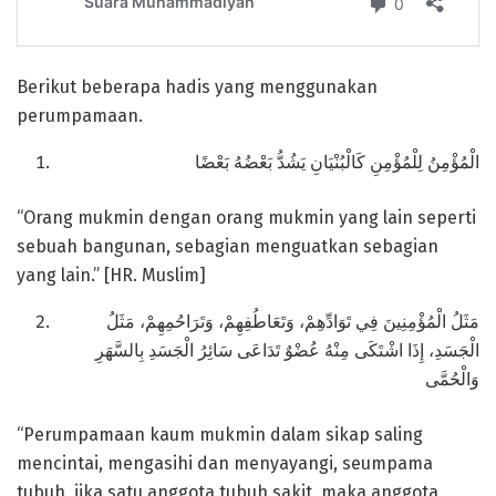
Berikut beberapa hadis yang menggunakan
perumpamaan.
الْمُؤْمِنُ لِلْمُؤْمِنِ كَالْبُنْيَانِ يَشُدُّ بَعْضُهُ بَعْضًا
“Orang mukmin dengan orang mukmin yang lain seperti
sebuah bangunan, sebagian menguatkan sebagian
yang lain.” [HR. Muslim]
مَثَلُ الْمُؤْمِنِينَ فِي تَوَادِّهِمْ، وَتَعَاطُفِهِمْ، وَتَرَاحُمِهِمْ، مَثَلُ
الْجَسَدِ، إِذَا اشْتَكَى مِنْهُ عُضْوٌ تَدَاعَى سَائِرُ الْجَسَدِ بِالسَّهَرِ
وَالْحُمَّى
“Perumpamaan kaum mukmin dalam sikap saling
mencintai, mengasihi dan menyayangi, seumpama
tubuh, jika satu anggota tubuh sakit, maka anggota