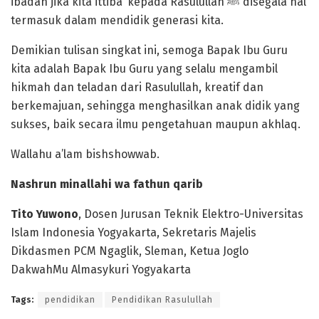
ibadah jika kita ittiba’ kepada Rasulullah ﷺ disegala hal
termasuk dalam mendidik generasi kita.
Demikian tulisan singkat ini, semoga Bapak Ibu Guru
kita adalah Bapak Ibu Guru yang selalu mengambil
hikmah dan teladan dari Rasulullah, kreatif dan
berkemajuan, sehingga menghasilkan anak didik yang
sukses, baik secara ilmu pengetahuan maupun akhlaq.
Wallahu a’lam bishshowwab.
Nashrun minallahi wa fathun qarib
Tito Yuwono
, Dosen Jurusan Teknik Elektro-Universitas
Islam Indonesia Yogyakarta, Sekretaris Majelis
Dikdasmen PCM Ngaglik, Sleman, Ketua Joglo
DakwahMu Almasykuri Yogyakarta
Tags:
pendidikan
Pendidikan Rasulullah