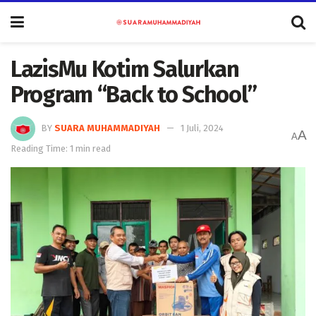
LazisMu Kotim Salurkan
Program “Back to School”
BY
SUARA MUHAMMADIYAH
1 Juli, 2024
A
A
Reading Time: 1 min read