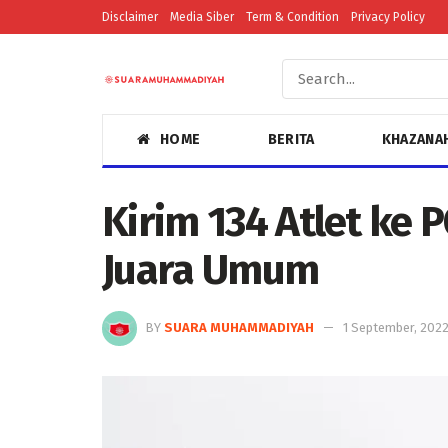
Disclaimer
Media Siber
Term & Condition
Privacy Policy
HOME
BERITA
KHAZANA
Kirim 134 Atlet ke
Juara Umum
BY
SUARA MUHAMMADIYAH
1 September, 202