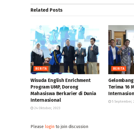
Related
Posts
BERITA
BERITA
Wisuda English Enrichment
Gelombang
Program UMP, Dorong
Terima 16 
Mahasiswa Berkarier di Dunia
Internasio
Internasional
5 September, 
24 Oktober, 2023
Please
login
to join discussion