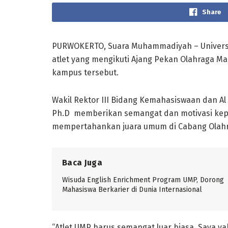
Share
PURWOKERTO, Suara Muhammadiyah – Univers
atlet yang mengikuti Ajang Pekan Olahraga M
kampus tersebut.
Wakil Rektor III Bidang Kemahasiswaan dan A
Ph.D memberikan semangat dan motivasi kep
mempertahankan juara umum di Cabang Olahra
Baca Juga
Wisuda English Enrichment Program UMP, Dorong
Mahasiswa Berkarier di Dunia Internasional
“Atlet UMP harus semangat luar biasa. Saya y