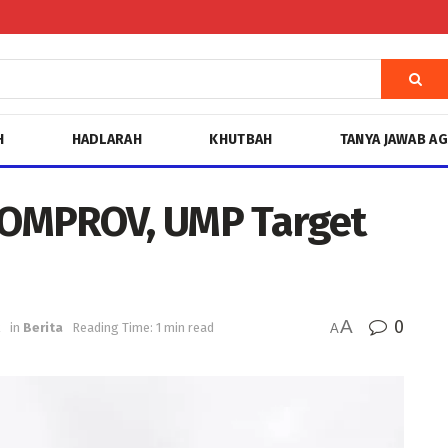
H
HADLARAH
KHUTBAH
TANYA JAWAB A
 POMPROV, UMP Target
A
0
2
in
Berita
Reading Time: 1 min read
A