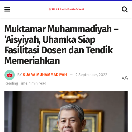
Muktamar Muhammadiyah –
‘Aisyiyah, Uhamka Siap
Fasilitasi Dosen dan Tendik
Memeriahkan
BY
SUARA MUHAMMADIYAH
9 September, 2022
A
A
Reading Time: 1 min read