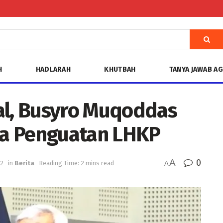
H
HADLARAH
KHUTBAH
TANYA JAWAB A
al, Busyro Muqoddas
a Penguatan LHKP
A
0
22
in
Berita
Reading Time: 2 mins read
A