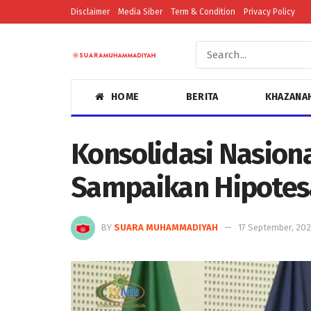
Disclaimer
Media Siber
Term & Condition
Privacy Policy
HOME
BERITA
KHAZANA
Konsolidasi Nasion
Sampaikan Hipotes
BY
SUARA MUHAMMADIYAH
17 September, 20