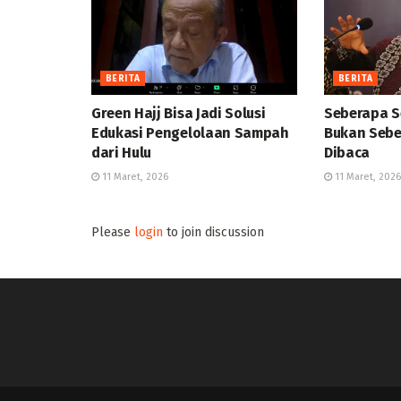
BERITA
BERITA
Green Hajj Bisa Jadi Solusi
Seberapa S
Edukasi Pengelolaan Sampah
Bukan Sebe
dari Hulu
Dibaca
11 Maret, 2026
11 Maret, 2026
Please
login
to join discussion