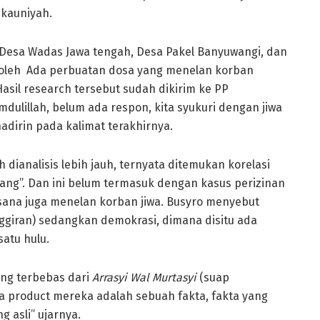
 kauniyah.
i Desa Wadas Jawa tengah, Desa Pakel Banyuwangi, dan
roleh Ada perbuatan dosa yang menelan korban
asil research tersebut sudah dikirim ke PP
ulillah, belum ada respon, kita syukuri dengan jiwa
adirin pada kalimat terakhirnya.
 dianalisis lebih jauh, ternyata ditemukan korelasi
mbang”. Dan ini belum termasuk dengan kasus perizinan
isana juga menelan korban jiwa. Busyro menyebut
nggiran) sedangkan demokrasi, dimana disitu ada
satu hulu.
ang terbebas dari
Arrasyi Wal Murtasyi
(suap
a product mereka adalah sebuah fakta, fakta yang
g asli” ujarnya.