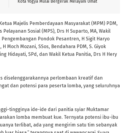
Kota Yogya Mulai Bergerak Melayani Umat
us Ketua Majelis Pemberdayaan Masyarakat (MPM) PDM,
s Pelayanan Sosial (MPS), Drs H Suparto, MA, Wakil
 Pengembangan Pondok Pesantren, H Sigit Haryo
a, H Moch Mozani, SSos, Bendahara PDM, S. Giyok
ng Hidayati, SPd, dan Wakil Ketua Panitia, Drs H Hery
tas diselenggarakannya perlombaan kreatif dan
ngat dan potensi para peserta lomba, yang seluruhnya
ggi-tingginya ide-ide dari panitia syiar Muktamar
rakan lomba membuat kue. Ternyata potensi ibu-ibu
muanya terlibat, ada yang mengirim satu tim sebanyak
uh luar biasa,” terangnya saat di wawancarai
Suara