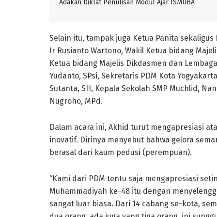
Adakan Diklat Penulisan Modul Ajar ISMUBA
Selain itu, tampak juga Ketua Panita sekalig
Ir Rusianto Wartono, Wakil Ketua bidang Majeli
Ketua bidang Majelis Dikdasmen dan Lembaga
Yudanto, SPsi, Sekretaris PDM Kota Yogyakart
Sutanta, SH, Kepala Sekolah SMP Muchlid, Nani
Nugroho, MPd.
Dalam acara ini, Akhid turut mengapresiasi a
inovatif. Dirinya menyebut bahwa gelora sema
berasal dari kaum pedusi (perempuan).
“Kami dari PDM tentu saja mengapresiasi setin
Muhammadiyah ke-48 itu dengan menyelengga
sangat luar biasa. Dari 14 cabang se-kota, se
dua orang, ada juga yang tiga orang, ini sungg