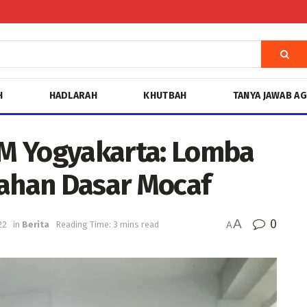
H
HADLARAH
KHUTBAH
TANYA JAWAB A
M Yogyakarta: Lomba
ahan Dasar Mocaf
A
0
22
in
Berita
Reading Time: 3 mins read
A