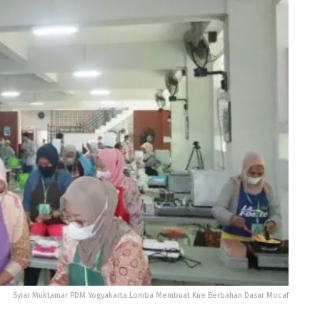
Syiar Muktamar PDM Yogyakarta Lomba Membuat Kue Berbahan Dasar Mocaf