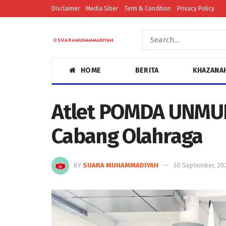
Disclaimer
Media Siber
Term & Condition
Privacy Policy
HOME
BERITA
KHAZANA
Atlet POMDA UNMUH
Cabang Olahraga
BY
SUARA MUHAMMADIYAH
30 September, 20