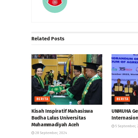
Related
Posts
BERITA
BERITA
Kisah Inspiratif Mahasiswa
UNMUHA Ge
Budha Lulus Universitas
Internasio
Muhammadiyah Aceh
5 September, 
28 September, 2024