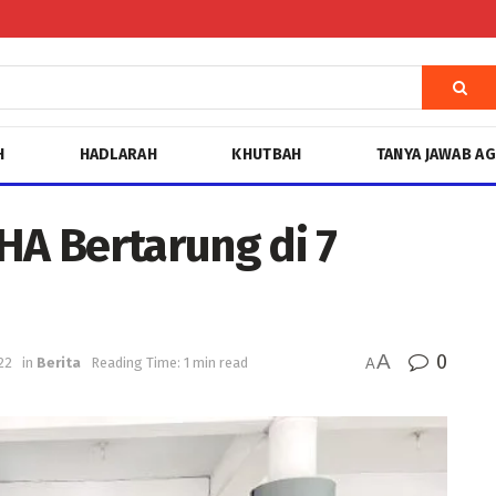
H
HADLARAH
KHUTBAH
TANYA JAWAB A
A Bertarung di 7
A
0
22
in
Berita
Reading Time: 1 min read
A