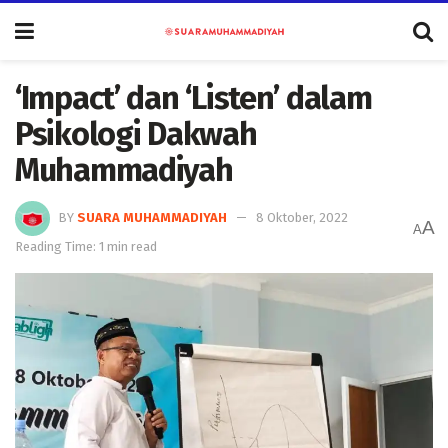
‘Impact’ dan ‘Listen’ dalam
Psikologi Dakwah
Muhammadiyah
BY
SUARA MUHAMMADIYAH
8 Oktober, 2022
A
A
Reading Time: 1 min read