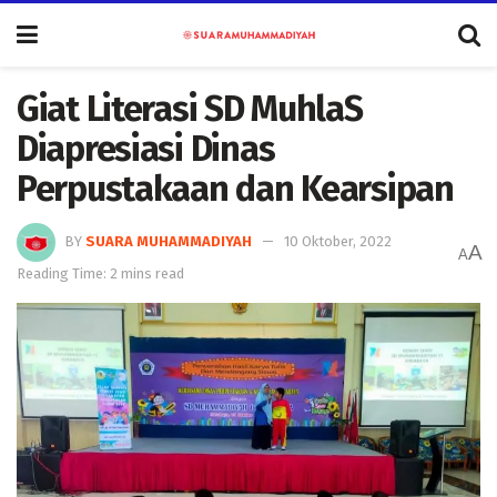
Giat Literasi SD MuhlaS
Diapresiasi Dinas
Perpustakaan dan Kearsipan
BY
SUARA MUHAMMADIYAH
10 Oktober, 2022
A
A
Reading Time: 2 mins read