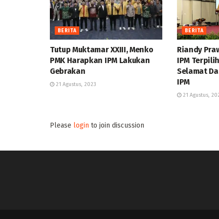
BERITA
BERITA
Tutup Muktamar XXIII, Menko
Riandy Pra
PMK Harapkan IPM Lakukan
IPM Terpil
Gebrakan
Selamat Da
IPM
21 Agustus, 2023
21 Agustus, 20
Please
login
to join discussion