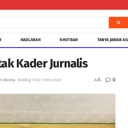
H
HADLARAH
KHUTBAH
TANYA JAWAB A
k Kader Jurnalis
A
0
in
Berita
Reading Time: 2 mins read
A