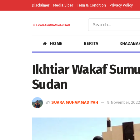
Disclaimer
Media Siber
Term & Condition
Privacy Policy
HOME
BERITA
KHAZANA
Ikhtiar Wakaf Sumu
Sudan
BY
SUARA MUHAMMADIYAH
8 November, 2022