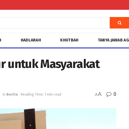
H
HADLARAH
KHUTBAH
TANYA JAWAB A
r untuk Masyarakat
A
0
in
Berita
Reading Time: 1 min read
A