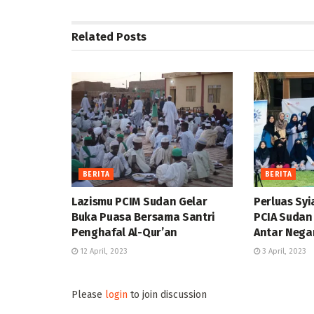
Related
Posts
BERITA
BERITA
Lazismu PCIM Sudan Gelar
Perluas Syi
Buka Puasa Bersama Santri
PCIA Sudan
Penghafal Al-Qur’an
Antar Negar
12 April, 2023
3 April, 2023
Please
login
to join discussion